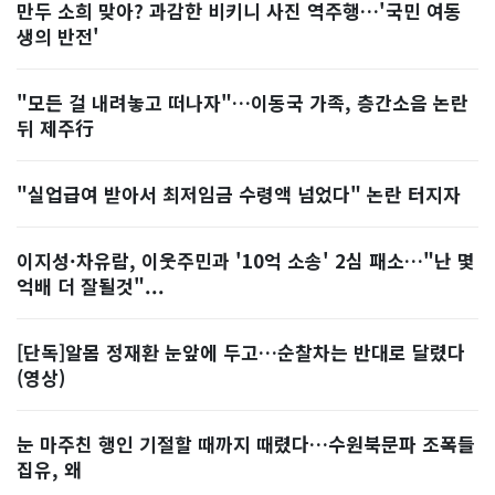
만두 소희 맞아? 과감한 비키니 사진 역주행…'국민 여동
생의 반전'
"모든 걸 내려놓고 떠나자"…이동국 가족, 층간소음 논란
뒤 제주行
"실업급여 받아서 최저임금 수령액 넘었다" 논란 터지자
이지성·차유람, 이웃주민과 '10억 소송' 2심 패소…"난 몇
억배 더 잘될것"...
[단독]알몸 정재환 눈앞에 두고…순찰차는 반대로 달렸다
(영상)
눈 마주친 행인 기절할 때까지 때렸다…수원북문파 조폭들
집유, 왜