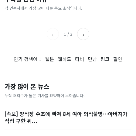
[날씨] 오늘 밤 또 내린다...내
파크골프 시장, 일제 독점 깨
간'을 샀다
국내증시 휴장에 개미들 안도,
륙 중심 최대 150mm
졌다...국산 53개 중소기업이
왜?
각 언론사에서 가장 많이 다룬 주요 소식입니다.
비즈워치
매일경제
시장 절반 차지
YTN
조선일보
‹
›
1
/
3
인기 검색어：
웹툰
웹하드
티비
만남
링크
할인
가장 많이 본 뉴스
누적 조회수가 높은 기사를 요약하여 보여줍니다.
[속보] 양식장 수조에 빠져 8세 여아 의식불명…아버지가
직접 구한 뒤...