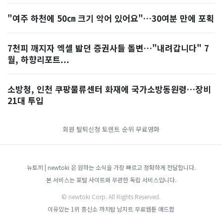
"여주 하천에 50㎝ 크기 악어 있어요"…30여분 만에 포획
7천피 깨지자 엑셀 밟던 증권사들 돌변…"내려갑니다" 7
월, 하향리포트...
소방청, 인천 쿠팡물류센터 화재에 국가소방동원령…장비
21대 투입
회원 탈퇴신청
토렌트 순위
무료영화
뉴토끼 | newtoki 은 원하는 소식을 가장 빠르고 정확하게 전달합니다.
본 서비스는 포털 사이트와 무관한 독립 서비스입니다.
© newtoki Corp. All Rights Reserved.
이유있는 1위 흥신소
까치탑
남지트
무료웹툰
애드팝