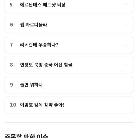
5
에르난데스 헤드샷 퇴장
―
6
펩 과르디올라
―
7
리베란테 우승하나?
―
8
연평도 북방 중국 어선 침몰
―
9
놀면 뭐하니
―
10
이범호 감독 활약 좋아!
―
홈플러스, 2000억원으로 '시
“제헌절이 코스피 살렸다”…
주목할 만한 이슈