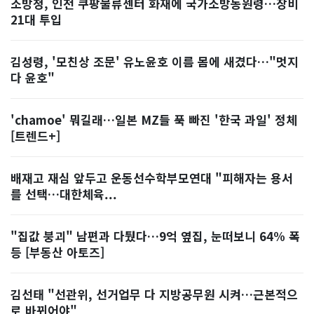
소방청, 인천 쿠팡물류센터 화재에 국가소방동원령…장비
21대 투입
김성령, '모친상 조문' 유노윤호 이름 몸에 새겼다…"멋지
다 윤호"
'chamoe' 뭐길래…일본 MZ들 푹 빠진 '한국 과일' 정체
[트렌드+]
배재고 재심 앞두고 운동선수학부모연대 "피해자는 용서
를 선택…대한체육...
"집값 붕괴" 남편과 다퉜다…9억 옆집, 눈떠보니 64% 폭
등 [부동산 아토즈]
김선태 "선관위, 선거업무 다 지방공무원 시켜…근본적으
로 바뀌어야"