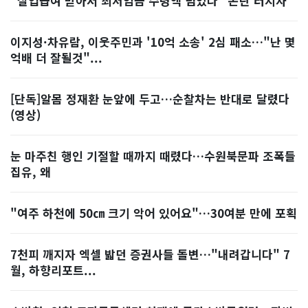
"실업급여 받아서 최저임금 수령액 넘었다" 논란 터지자
이지성·차유람, 이웃주민과 '10억 소송' 2심 패소…"난 몇
억배 더 잘될것"...
[단독]알몸 정재환 눈앞에 두고…순찰차는 반대로 달렸다
(영상)
눈 마주친 행인 기절할 때까지 때렸다…수원북문파 조폭들
집유, 왜
"여주 하천에 50㎝ 크기 악어 있어요"…30여분 만에 포획
7천피 깨지자 엑셀 밟던 증권사들 돌변…"내려갑니다" 7
월, 하향리포트...